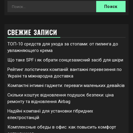
Найти:
СВЕЖИЕ ЗАПИСИ
ТОП-10 средств для ухода за стопами: от пилинга до
увлажняющего крема
Що таке SPF і як обрати сонцезахисний засіб для шкіри
Рейтинг логістичних компаній: вантажні перевезення по
Україні та міжнародна доставка
Компактні інтимні гаджети: переваги маленьких девайсів
Скільки коштує відновлення подушок безпеки: ціна
ремонту та відновлення Airbag
Надійні компанії для установки гібридних
електростанцій
Комплексные обеды в офис: как повысить комфорт