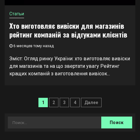
Статьи
Хто виготовляє вивіски для магазинів
рейтинг компаній за відгуками клієнтів
6 месяцев тому назад
Зміст: Огляд ринку України: хто виготовляє вивіски
для магазинів та на що звертати увагу Рейтинг
кращих компаній з виготовлення вивісок...
Навигация
1
2
3
4
Далее
по
записям
Найти: