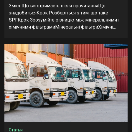
Зміст:Що ви отримаєте після прочитанняЩо
знадобитьсяКрок Розберіться з тим, що таке
SPFКрок Зрозумійте різницю між мінеральними і
хімічними фільтрамиМінеральні фільтриХімічні...
Статьи