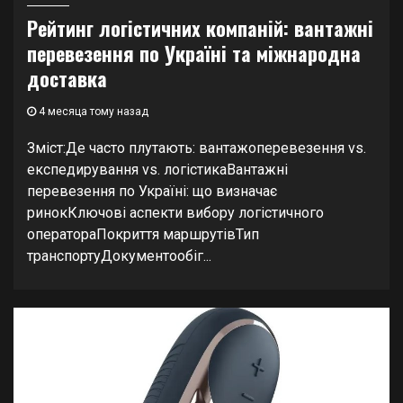
Рейтинг логістичних компаній: вантажні
перевезення по Україні та міжнародна
доставка
4 месяца тому назад
Зміст:Де часто плутають: вантажоперевезення vs.
експедирування vs. логістикаВантажні
перевезення по Україні: що визначає
ринокКлючові аспекти вибору логістичного
оператораПокриття маршрутівТип
транспортуДокументообіг...