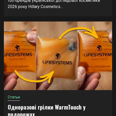
топ брендів української доглядової косметики
2026 року Hillary Cosmetics...
Статьи
Одноразові грілки WarmTouch у
подорожах